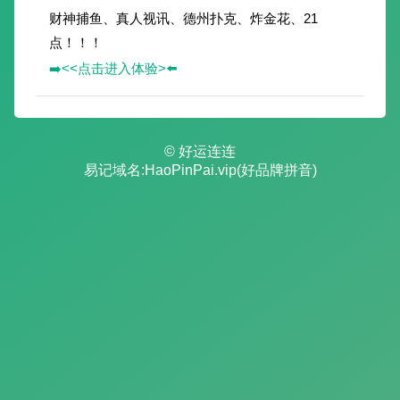
财神捕鱼、真人视讯、德州扑克、炸金花、21
点！！！
➡️<<点击进入体验>⬅️
© 好运连连
易记域名:HaoPinPai.vip(好品牌拼音)